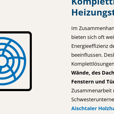
Komplett
Heizungs
Im Zusammenhang
bieten sich oft w
Energieeffizienz 
beeinflussen. Des
Komplettlösungen,
Wände, des Dach
Fenstern und Tü
Zusammenarbeit 
Schwesterunter
Aischtaler Holzh