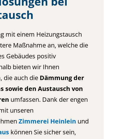
lösungen bei
tausch
 mit einem Heizungstausch
eitere Maßnahme an, welche die
des Gebäudes positiv
halb bieten wir Ihnen
 die auch die
Dämmung der
s sowie den Austausch von
ren
umfassen. Dank der engen
mit unseren
nehmen
Zimmerei Heinlein
und
aus
können Sie sicher sein,