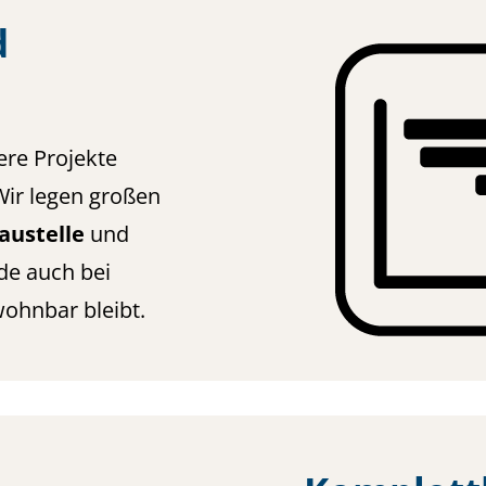
d
sere Projekte
 Wir legen großen
austelle
und
de auch bei
ohnbar bleibt.